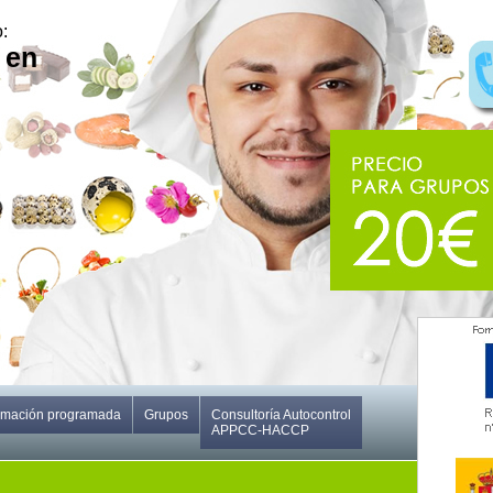
:
 en
rmación programada
Grupos
Consultoría Autocontrol
APPCC-HACCP